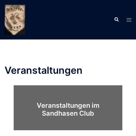
Zum
Inhalt
Suche
springen
Men
ums
Veranstaltungen
Veranstaltungen im
Sandhasen Club