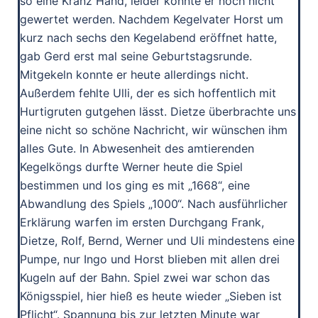
so eine Kranz Hand, leider konnte er noch nicht
gewertet werden. Nachdem Kegelvater Horst um
kurz nach sechs den Kegelabend eröffnet hatte,
gab Gerd erst mal seine Geburtstagsrunde.
Mitgekeln konnte er heute allerdings nicht.
Außerdem fehlte Ulli, der es sich hoffentlich mit
Hurtigruten gutgehen lässt. Dietze überbrachte uns
eine nicht so schöne Nachricht, wir wünschen ihm
alles Gute. In Abwesenheit des amtierenden
Kegelköngs durfte Werner heute die Spiel
bestimmen und los ging es mit „1668“, eine
Abwandlung des Spiels „1000“. Nach ausführlicher
Erklärung warfen im ersten Durchgang Frank,
Dietze, Rolf, Bernd, Werner und Uli mindestens eine
Pumpe, nur Ingo und Horst blieben mit allen drei
Kugeln auf der Bahn. Spiel zwei war schon das
Königsspiel, hier hieß es heute wieder „Sieben ist
Pflicht“. Spannung bis zur letzten Minute war