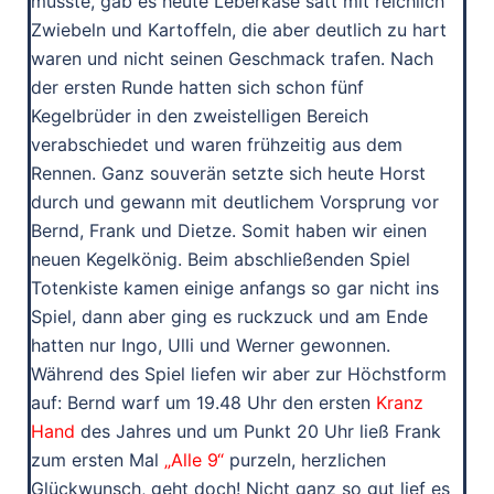
musste, gab es heute Leberkäse satt mit reichlich
Zwiebeln und Kartoffeln, die aber deutlich zu hart
waren und nicht seinen Geschmack trafen. Nach
der ersten Runde hatten sich schon fünf
Kegelbrüder in den zweistelligen Bereich
verabschiedet und waren frühzeitig aus dem
Rennen. Ganz souverän setzte sich heute Horst
durch und gewann mit deutlichem Vorsprung vor
Bernd, Frank und Dietze. Somit haben wir einen
neuen Kegelkönig. Beim abschließenden Spiel
Totenkiste kamen einige anfangs so gar nicht ins
Spiel, dann aber ging es ruckzuck und am Ende
hatten nur Ingo, Ulli und Werner gewonnen.
Während des Spiel liefen wir aber zur Höchstform
auf: Bernd warf um 19.48 Uhr den ersten
Kranz
Hand
des Jahres und um Punkt 20 Uhr ließ Frank
zum ersten Mal
„Alle 9“
purzeln, herzlichen
Glückwunsch, geht doch! Nicht ganz so gut lief es