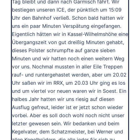
Tag bleibt und dann nach Garmisch fährt. Wir
bestiegen unseren ICE, der pünktlich um 15:09
Uhr den Bahnhof verließ. Schon bald hatten wir
uns ein paar Minuten Verspätung eingefangen.
Eigentlich hätten wir in Kassel-Wilhelmshöhe eine
Übergangszeit von gut dreißig Minuten gehabt,
dieses Polster schrumpfte auf ganze sieben
Minuten und wir hatten noch einen weitern Weg
vor uns. Nochmal mussten in aller Eile Treppen
rauf- und runtergehastet werden, aber um 20.02
Uhr saßen wir im RRX, um 20.03 Uhr ging es los
und um viertel vor neuen waren wir in Soest. Ein
halbes Jahr hatten wir uns riesig auf diesen
Ausflug gefreut, leider ist er jetzt schon wieder
vorbei. Aber es soll doch wohl noch nicht unser
letzter gewesen sein. Wir bedanken und beim
Kegelvater, dem Schatzmeister, bei Werner und
allen Kegelbrüdern, die alle jeder für sich zu