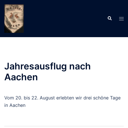
Zum
Inhalt
Suche
springen
Men
ums
Jahresausflug nach
Aachen
Vom 20. bis 22. August erlebten wir drei schöne Tage
in Aachen